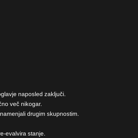
oglavje naposled zaključi.
ično več nikogar.
as namenjali drugim skupnostim.
e-evalvira stanje.