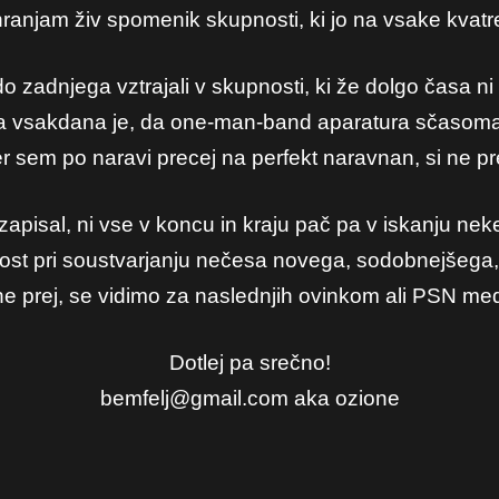
hranjam živ spomenik skupnosti, ki jo na vsake kvat
do zadnjega vztrajali v skupnosti, ki že dolgo časa n
vsakdana je, da one-man-band aparatura sčasoma p
er sem po naravi precej na perfekt naravnan, si ne pr
apisal, ni vse v koncu in kraju pač pa v iskanju nek
iložnost pri soustvarjanju nečesa novega, sodobnejšega
e ne prej, se vidimo za naslednjih ovinkom ali PSN me
Dotlej pa srečno!
bemfelj@gmail.com aka ozione