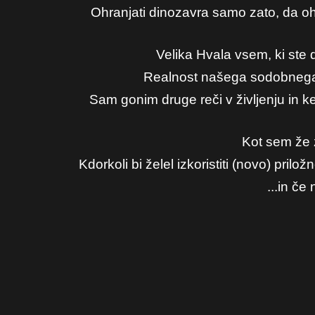
Ohranjati dinozavra samo zato, da o
Velika Hvala vsem, ki ste 
Realnost našega sodobnega 
Sam gonim druge reči v življenju in k
Kot sem že z
Kdorkoli bi želel izkoristiti (novo) pr
...in č