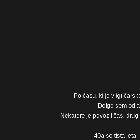
Po času, ki je v igričars
Dolgo sem odlaša
Nekatere je povozil čas, drugi
40a so tista leta