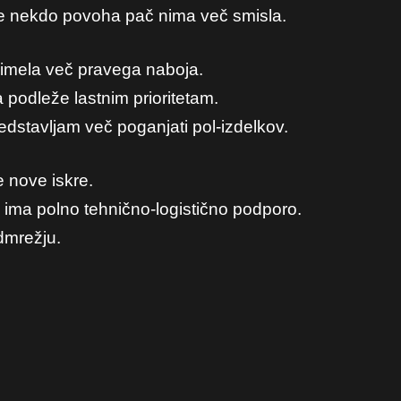
re nekdo povoha pač nima več smisla.
i imela več pravega naboja.
odleže lastnim prioritetam.
edstavljam več poganjati pol-izdelkov.
e nove iskre.
, ima polno tehnično-logistično podporo.
dmrežju.