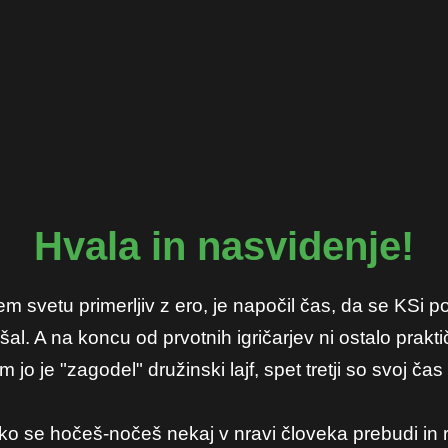
Hvala in nasvidenje!
kem svetu primerljiv z ero, je napočil čas, da se KSi p
l. A na koncu od prvotnih igričarjev ni ostalo prakt
m jo je "zagodel" družinski lajf, spet tretji so svoj č
, ko se hočeš-nočeš nekaj v nravi človeka prebudi in r